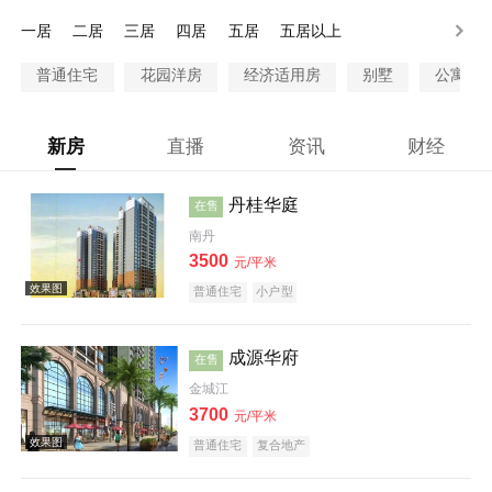
100万以上
一居
二居
三居
四居
五居
五居以上
普通住宅
花园洋房
经济适用房
别墅
公寓
新房
直播
资讯
财经
丹桂华庭
在售
南丹
3500
元/平米
普通住宅
小户型
成源华府
在售
金城江
3700
元/平米
普通住宅
复合地产