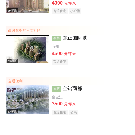
4000
元/平米
效果图
普通住宅
小户型
高绿化率的人文社区
东正国际城
在售
宜州
4600
元/平米
普通住宅
效果图
交通便利
金钻商都
在售
金城江
3500
元/平米
普通住宅
公寓
效果图