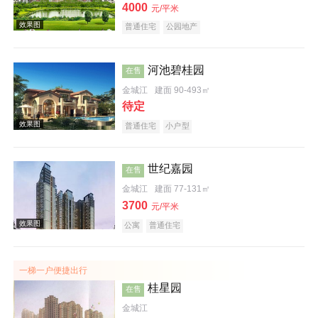
4000
元/平米
普通住宅
公园地产
河池碧桂园
在售
金城江
建面 90-493㎡
效果图
待定
普通住宅
小户型
世纪嘉园
在售
金城江
建面 77-131㎡
3700
元/平米
实景图
公寓
普通住宅
一梯一户便捷出行
桂星园
在售
金城江