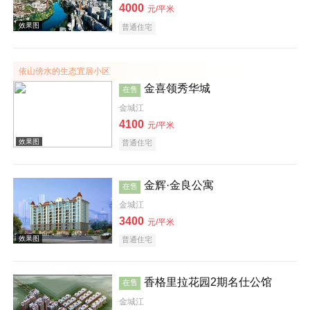
4000
元/平米
普通住宅
依山傍水的生态宜居小区
金喜领秀华城
在售
金城江
效果图
4100
元/平米
普通住宅
金辉·金良公寓
在售
金城江
3400
元/平米
效果图
普通住宅
香格里拉花园2期名仕公馆
在售
金城江