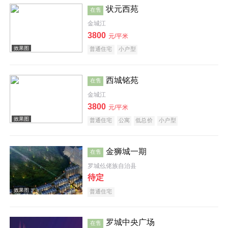
状元西苑
在售
金城江
效果图
3800
元/平米
普通住宅
小户型
西城铭苑
在售
金城江
3800
元/平米
效果图
普通住宅
公寓
低总价
小户型
金狮城一期
在售
罗城仫佬族自治县
待定
普通住宅
效果图
罗城中央广场
在售