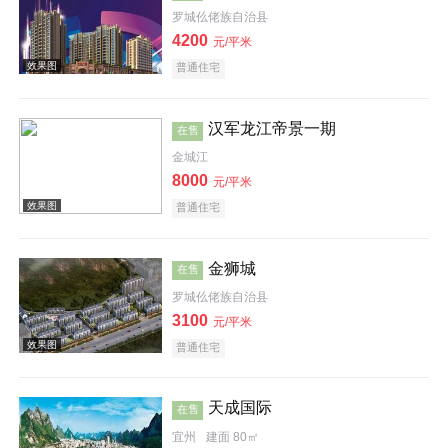
罗城仫佬族自治县
4200
元/平米
普通住宅
效果图
汉军龙江帝景一期
在售
金城江
8000
元/平米
普通住宅
金狮城
在售
效果图
罗城仫佬族自治县
3100
元/平米
普通住宅
天成国际
在售
宜州
建面 80㎡
效果图