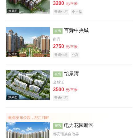
3200
元/平米
普通住宅
小户型
效果图
百舜中央城
在售
南丹
2750
元/平米
普通住宅
公寓
怡景湾
在售
效果图
金城江
3500
元/平米
普通住宅
毗邻安东公园，澄江河畔
电力花园新区
在售
效果图
都安瑶族自治县