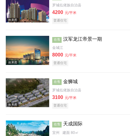
罗城仫佬族自治县
4200
元/平米
普通住宅
效果图
汉军龙江帝景一期
在售
金城江
8000
元/平米
普通住宅
金狮城
在售
效果图
罗城仫佬族自治县
3100
元/平米
普通住宅
天成国际
在售
宜州
建面 80㎡
效果图