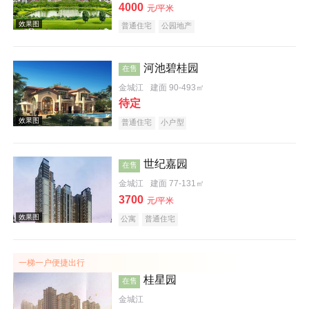
4000
元/平米
普通住宅
公园地产
河池碧桂园
在售
金城江
建面 90-493㎡
效果图
待定
普通住宅
小户型
世纪嘉园
在售
金城江
建面 77-131㎡
3700
元/平米
实景图
公寓
普通住宅
一梯一户便捷出行
桂星园
在售
金城江