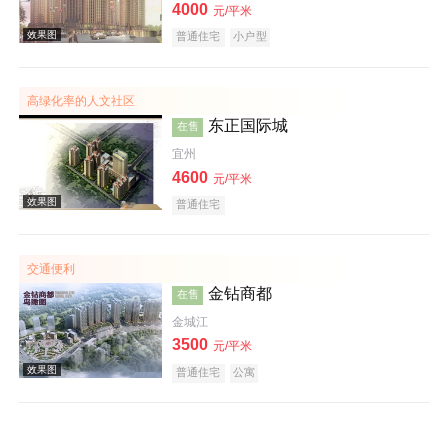
4000
元/平米
效果图
普通住宅
小户型
高绿化率的人文社区
东正国际城
在售
宜州
4600
元/平米
普通住宅
效果图
交通便利
金钻商都
在售
金城江
3500
元/平米
普通住宅
公寓
效果图