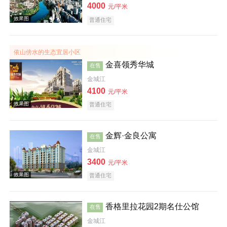
4000
元/平米
普通住宅
依山傍水的生态宜居小区
金喜领秀华城
在售
金城江
效果图
4100
元/平米
普通住宅
金辉·金良公寓
在售
金城江
3400
元/平米
效果图
普通住宅
香格里拉花园2期名仕公馆
在售
金城江