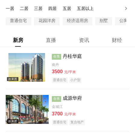
100万以上
一居
二居
三居
四居
五居
五居以上
普通住宅
花园洋房
经济适用房
别墅
公寓
新房
直播
资讯
财经
丹桂华庭
在售
南丹
3500
元/平米
普通住宅
小户型
成源华府
在售
金城江
3700
元/平米
普通住宅
复合地产