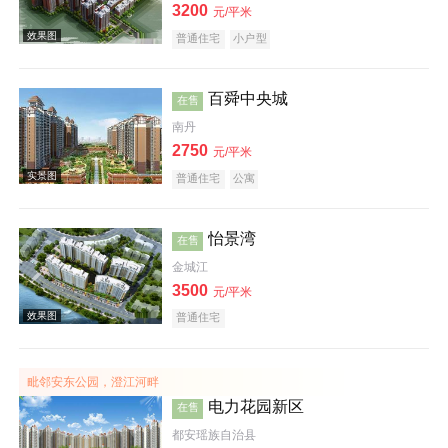
3200
元/平米
普通住宅
小户型
效果图
百舜中央城
在售
南丹
2750
元/平米
普通住宅
公寓
怡景湾
在售
效果图
金城江
3500
元/平米
普通住宅
毗邻安东公园，澄江河畔
电力花园新区
在售
效果图
都安瑶族自治县