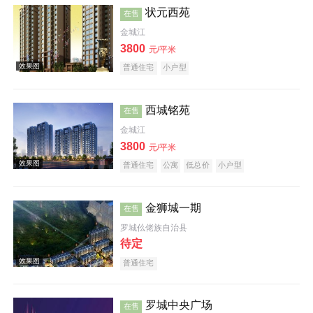
状元西苑
在售
金城江
效果图
3800
元/平米
普通住宅
小户型
西城铭苑
在售
金城江
3800
元/平米
效果图
普通住宅
公寓
低总价
小户型
金狮城一期
在售
罗城仫佬族自治县
待定
普通住宅
效果图
罗城中央广场
在售