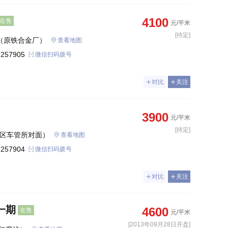
4100
在售
元/平米
[待定]
号（原铁合金厂）
查看地图
 257905
微信扫码拨号
对比
关注
3900
元/平米
[待定]
新区车管所对面）
查看地图
 257904
微信扫码拨号
对比
关注
一期
4600
在售
元/平米
[2013年09月28日开盘]