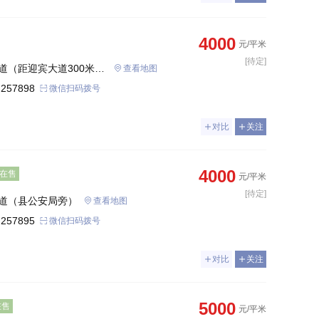
4000
元/平米
[待定]
道（距迎宾大道300米
查看地图
 257898
微信扫码拨号
对比
关注
4000
在售
元/平米
[待定]
道（县公安局旁）
查看地图
 257895
微信扫码拨号
对比
关注
5000
在售
元/平米