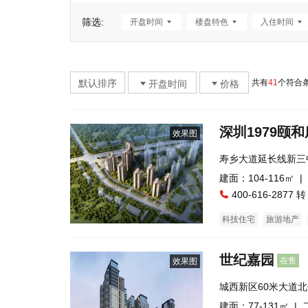
筛选:
开盘时间
楼盘特色
入住时间
默认排序
共有
41
个符合
开盘时间
价格
深圳1979颐
效果图
寿乡大道延长线新三中
建面：104-116㎡ |
400-616-2877 转
科技住宅
旅游地产
世纪嘉园
在售
效果图
城西新区60米大道
建面：77-131㎡ |