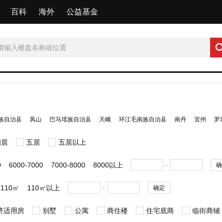
百科
海外
公益基金
族自治县
凤山
巴马瑶族自治县
天峨
环江毛南族自治县
南丹
宜州
罗
四居
五居
五居以上
-
0
6000-7000
7000-8000
8000以上
确
-
-110㎡
110㎡以上
确定
济适用房
别墅
公寓
商住楼
住宅底商
临街商铺