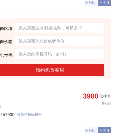
对比
关注
向区域
向价格
机号码
预约免费看房
3900
元/平米
[待定]
图
 257900
微信扫码拨号
对比
关注