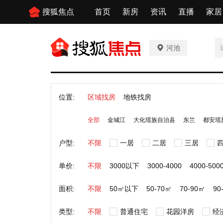
搜狐焦点
首页
新房
资讯
直播
家居
河池
位置:
区域找房
地铁找房
全部
金城江
大化瑶族自治县
东兰
都安瑶
户型:
不限
一居
二居
三居
单价:
不限
3000以下
3000-4000
4000-500
面积:
不限
50㎡以下
50-70㎡
70-90㎡
90
类型:
不限
普通住宅
花园洋房
经