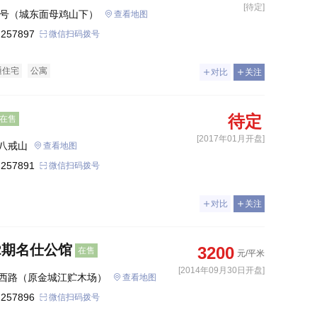
[待定]
5号（城东面母鸡山下）
查看地图
 257897
微信扫码拨号
通住宅
公寓
对比
关注
待定
在售
[2017年01月开盘]
八戒山
查看地图
 257891
微信扫码拨号
对比
关注
2期名仕公馆
3200
在售
元/平米
[2014年09月30日开盘]
西路（原金城江贮木场）
查看地图
 257896
微信扫码拨号