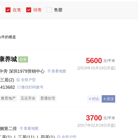
在售
待售
售罄
条件的楼盘
和康养城
5600
在售
元/平米
[2019年10月19日开盘]
旁 深圳1979营销中心
查看地图
三居(2)
全部户型
 413682
微信扫码拨号
教育地产
五证齐全
普通住宅
对比
关注
3700
元/平米
[2017年02月19日开盘]
北侧第二排
查看地图
二居(1)
| 三居(11)
| 四居(1)
全部户型