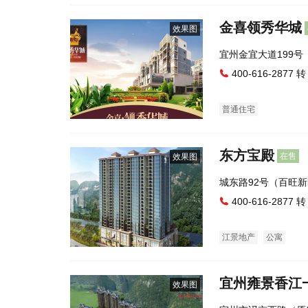
金喜领秀华城
效果图
宜州金宜大道199
400-616-2877 转
普通住宅
东方宝殿
在售
效果图
城东路92号（百旺
400-616-2877 转
江景地产
公寓
宜州雍景香江
效果图