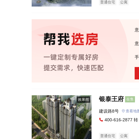
普通住宅
公寓
意
意
手
银泰王府
在售
效果图
建设路8号
查看地
400-616-2877 转
普通住宅
公寓