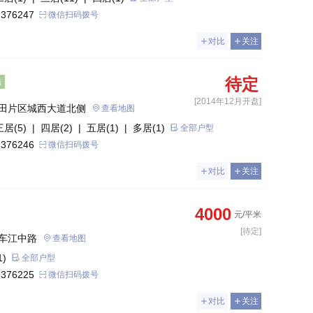
 376247
微信扫码拨号
对比
关注
待定
售
[2014年12月开盘]
田片区城西大道北侧
查看地图
三居(5)
| 四居(2)
| 五居(1)
| 多居(1)
全部户型
 376246
微信扫码拨号
对比
关注
4000
元/平米
[待定]
车江中路
查看地图
)
全部户型
 376225
微信扫码拨号
对比
关注