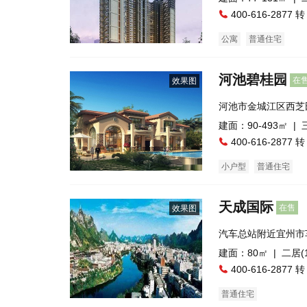
400-616-2877 转
公寓
普通住宅
河池碧桂园
在
效果图
河池市金城江区西芝
建面：90-493㎡ |
400-616-2877 转
小户型
普通住宅
天成国际
在售
效果图
汽车总站附近宜州市
建面：80㎡ |
二居(1
400-616-2877 转
普通住宅