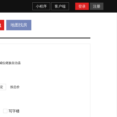
小程序
客户端
登录
注册
地图找房
城仫佬族自治县
定
按总价
写字楼